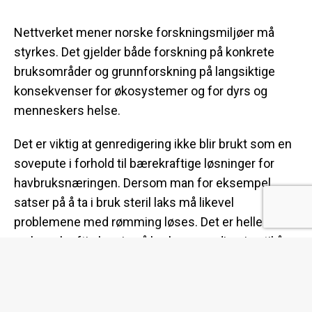
Nettverket mener norske forskningsmiljøer må
styrkes. Det gjelder både forskning på konkrete
bruksområder og grunnforskning på langsiktige
konsekvenser for økosystemer og for dyrs og
menneskers helse.
Det er viktig at genredigering ikke blir brukt som en
sovepute i forhold til bærekraftige løsninger for
havbruksnæringen. Dersom man for eksempel
satser på å ta i bruk steril laks må likevel
problemene med rømming løses. Det er heller ikke
en bærekraftig løsning å bruke genredigering til å
flytte «fôrproblemet» opp på land der kampen om
arealer allerede er hard. Norsk landbruk og havbruk
har en felles utfordring med å skaffe kortreiste,