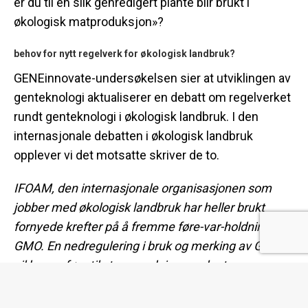
er du til en slik genredigert plante blir brukt i
økologisk matproduksjon»?
behov for nytt regelverk for økologisk landbruk?
GENEinnovate-undersøkelsen sier at utviklingen av
genteknologi aktualiserer en debatt om regelverket
rundt genteknologi i økologisk landbruk. I den
internasjonale debatten i økologisk landbruk
opplever vi det motsatte skriver de to.
IFOAM, den internasjonale organisasjonen som
jobber med økologisk landbruk har heller brukt
fornyede krefter på å fremme føre-var-holdninger til
GMO. En nedregulering i bruk og merking av GMO
vil kunne føre til stor spredning av planter og
genmateriale og gjøre det vanskelig for bønder å
unngå genforurensning. Det kan ta bort økologiske