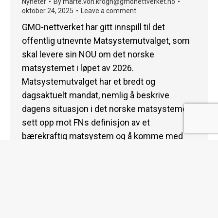
Nyheter
By
marte.von.krogh@gmonettverket.no
oktober 24, 2025
Leave a comment
GMO-nettverket har gitt innspill til det
offentlig utnevnte Matsystemutvalget, som
skal levere sin NOU om det norske
matsystemet i løpet av 2026.
Matsystemutvalget har et bredt og
dagsaktuelt mandat, nemlig å beskrive
dagens situasjon i det norske matsystemet
sett opp mot FNs definisjon av et
bærekraftig matsystem og å komme med
anbefalinger og forslag til…
© 2026 gmonettverket.no | All Rights Reserved |
Designet av
Smith&Schur
My bottom menu