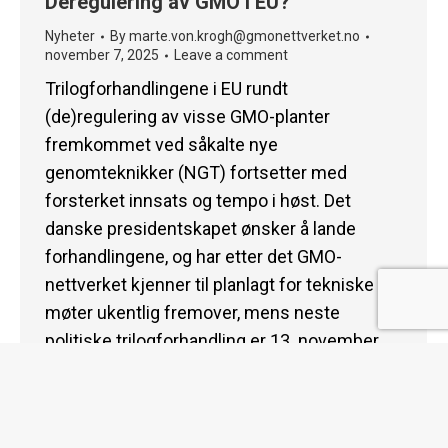
Deregulering av GMO i EU?
Nyheter
By
marte.von.krogh@gmonettverket.no
november 7, 2025
Leave a comment
Trilogforhandlingene i EU rundt
(de)regulering av visse GMO-planter
fremkommet ved såkalte nye
genomteknikker (NGT) fortsetter med
forsterket innsats og tempo i høst. Det
danske presidentskapet ønsker å lande
forhandlingene, og har etter det GMO-
nettverket kjenner til planlagt for tekniske
møter ukentlig fremover, mens neste
politiske trilogforhandling er 13. november.
Danmark har presidentskapet frem til nyttår,
…