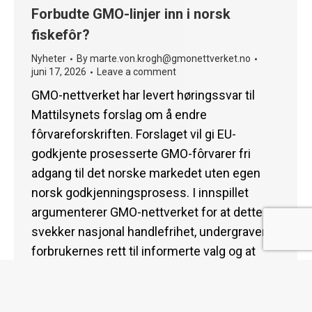
Forbudte GMO-linjer inn i norsk
fiskefôr?
Nyheter
By
marte.von.krogh@gmonettverket.no
juni 17, 2026
Leave a comment
GMO-nettverket har levert høringssvar til
Mattilsynets forslag om å endre
fôrvareforskriften. Forslaget vil gi EU-
godkjente prosesserte GMO-fôrvarer fri
adgang til det norske markedet uten egen
norsk godkjenningsprosess. I innspillet
argumenterer GMO-nettverket for at dette
svekker nasjonal handlefrihet, undergraver
forbrukernes rett til informerte valg og at
Mattilsynets høring og konsekvensanalyse
vurderer bærekraftshensyn for snevert. Vi
mener…