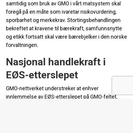
samtidig som bruk av GMO i vårt matsystem skal
foregå på en måte som ivaretar risikovurdering,
sporbarhet og merkekrav. Stortingsbehandlingen
bekreftet at kravene til bærekraft, samfunnsnytte
og etikk fortsatt skal være bærebjelker i den norske
forvaltningen.
Nasjonal handlekraft i
EØS-etterslepet
GMO-nettverket understreker at enhver
innlemmelse av EØS-etterslepet på GMO-feltet,
herunder forordningen om mat og fôr (1829/2003)
og forordningen om sporbarhet og merking
(1830/2003), må skje gjennom en nasjonal
tilpasningstekst. En overføring av myndighet til EU