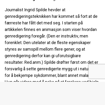
Journalist Ingrid Spilde hevder at
genredigeringsteknikken har kommet så fort at de
færreste har fått det med seg. I starten på
artikkelen finnes en animasjon som viser hvordan
genredigering foregår. (Den er instruktiv, men
forenklet. Den utelater at de fleste egenskaper
styres av samspill mellom flere gener, og at
genredigering derfor kan gi uforutsigbare
resultater. Red.anm.) Spilde drøfter først om det er
forsvarlig å sette genredigerte mygg ut i naturen
for å bekjempe sykdommer, blant annet malaria.
Hun går videre med å peke på at forskere ved hjelp
av CRISPR-teknologi har funnet en måte å spre nye
gener i turbofart – mye raskere enn naturen ville
gjort på egen hånd. Forskere over hele verden er