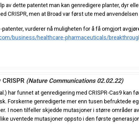
jelp av dette patentet man kan genredigere planter, dyr 
 med CRISPR, men at Broad var først ute med anvendelsen 
patenter, vurderer nå muligheten for å få omgjort avgjør
.com/
business/healthcare-
pharmaceuticals/breakthroug
av CRISPR
(Nature Communications 02.02.22)
 al.) har funnet at genredigering med CRISPR-Cas9 kan før
isk. Forskerne genredigerte mer enn tusen befruktede egg 
er. I noen tilfeller skjedde mutasjoner i større områder 
. Slike uventede mutasjoner oppsto i den første generasj