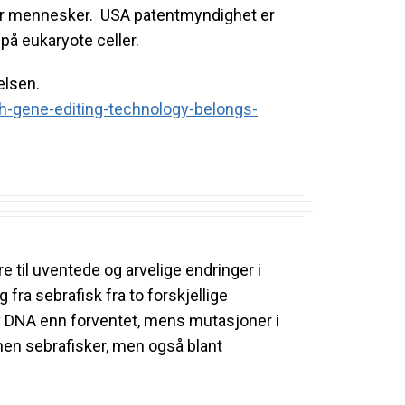
eller mennesker. USA patentmyndighet er
på eukaryote celler.
elsen.
h-
gene-editing-technology-
belongs-
e til uventede og arvelige endringer i
fra sebrafisk fra to forskjellige
av DNA enn forventet, mens mutasjoner i
onen sebrafisker, men også blant