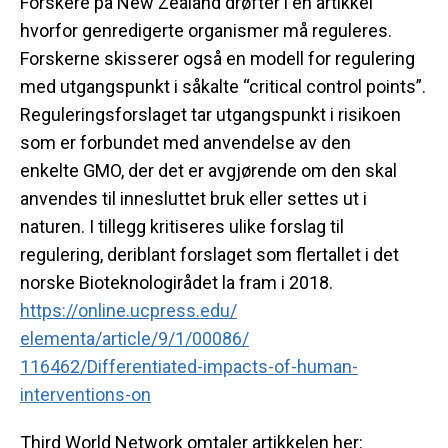
Forskere på New Zealand drøfter i en artikkel
hvorfor genredigerte organismer må reguleres.
Forskerne skisserer også en modell for regulering
med utgangspunkt i såkalte “critical control points”.
Reguleringsforslaget tar utgangspunkt i risikoen
som er forbundet med anvendelse av den
enkelte
GMO
, der det er avgjørende
om
den skal
anvendes til innesluttet bruk eller settes ut i
naturen. I tillegg kritiseres ulike forslag til
regulering, deriblant forslaget som flertallet i det
norske Bioteknologirådet la fram i 2018.
https://online.ucpress.edu/
elementa/article/9/1/00086/
116462/Differentiated-impacts-
of-human-
interventions-on
Third World Network omtaler artikkelen her: