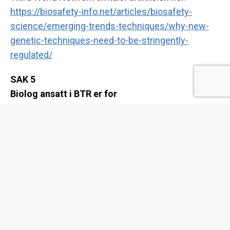
https://biosafety-info.net/
articles/biosafety-
science/
emerging-trends-techniques/
why-new-
genetic-techniques-
need-to-be-stringently-
regulated/
SAK 5
Biolog ansatt i BTR er for
liberalisering.
aftenposten.no
13.04.21
I en artikkel i Aftenposten 13.04 skriver biolog og
seniorrådgiver i Bioteknologirådet (BTR), Haavard
Øritsland Eggestøl
om
GMOs
plass i EU-landbruket.
Han peker på genredigering som et godt og nyttig
verktøy, og er kritisk til EU-domstolens vedtak
om
å
regulere genredigerte organismer som
GMO
. Han
omtaler EU-vedtaket slik: «Det er en konklusjon
som står i sterk kontrast til store deler av resten av