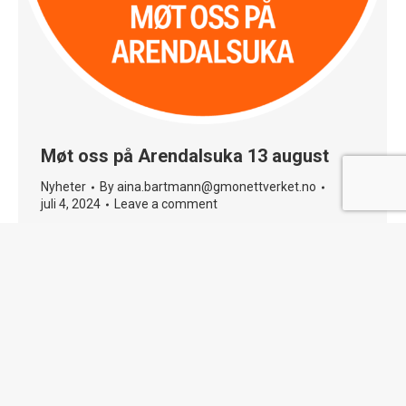
Møt oss på Arendalsuka 13 august
Nyheter
By
aina.bartmann@gmonettverket.no
juli 4, 2024
Leave a comment
BÆREKRAFTIGE MATSYSTEMER – HVILKEN
ROLLE KAN GMO SPILLE I ARBEIDET FOR
ØKT MATSIKKERHET? Utviklingsfondet og
GMO-nettverket ønsker å sette globale
matsystemer på dagsorden, og stiller i dette
arrangementet spørsmålet om hvilken rolle
GMO kan spille i arbeidet for økt