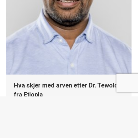
Hva skjer med arven etter Dr. Tewolde
fra Etiopia
Nyheter
By
aina.bartmann@gmonettverket.no
april 30, 2020
Etiopia spilte en sentral rolle når Cartagena-
protokollen ble utformet og implementert