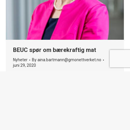
BEUC spør om bærekraftig mat
Nyheter
By
aina.bartmann@gmonettverket.no
juni 29, 2020
Den europeiske forbrukerorganisasjonen
(BEUC) har spurt 11 000 forbrukere i 11 land
om bærekraftig mat. Funnene viser at
forbrukere flest forbinder bærekraftig
kosthold med lokal mat produsert uten GMO
og minst mulig sprøytemidler. Rapporten
viser også at mange er positive til mer