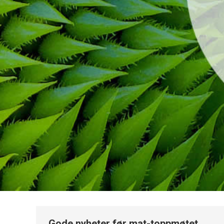
Gode nyheter før mat-toppmøtet