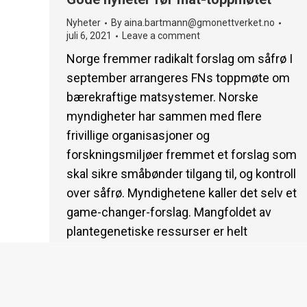
Nyheter
By
aina.bartmann@gmonettverket.no
juli 6, 2021
Leave a comment
Norge fremmer radikalt forslag om såfrø I
september arrangeres FNs toppmøte om
bærekraftige matsystemer. Norske
myndigheter har sammen med flere
frivillige organisasjoner og
forskningsmiljøer fremmet et forslag som
skal sikre småbønder tilgang til, og kontroll
over såfrø. Myndighetene kaller det selv et
game-changer-forslag. Mangfoldet av
plantegenetiske ressurser er helt
avgjørende for bønders evne til å…