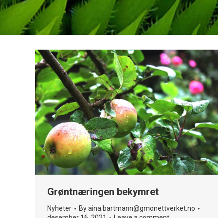
Grøntnæringen bekymret
Nyheter
By
aina.bartmann@gmonettverket.no
desember 16, 2021
Leave a comment