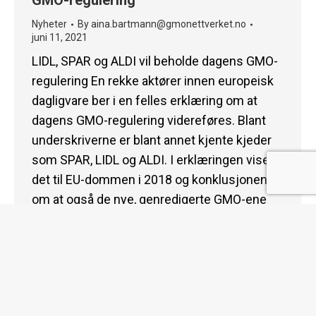
GMO-regulering
Nyheter
By
aina.bartmann@gmonettverket.no
juni 11, 2021
LIDL, SPAR og ALDI vil beholde dagens GMO-
regulering En rekke aktører innen europeisk
dagligvare ber i en felles erklæring om at
dagens GMO-regulering videreføres. Blant
underskriverne er blant annet kjente kjeder
som SPAR, LIDL og ALDI. I erklæringen vises
det til EU-dommen i 2018 og konklusjonen
om at også de nye, genredigerte GMO-ene
må underlegges…
© 2026 gmonettverket.no | All Rights Reserved |
Designet av
Smith&Schur
My bottom menu