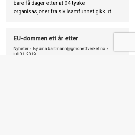
bare få dager etter at 94 tyske
organisasjoner fra sivilsamfunnet gikk ut…
EU-dommen ett år etter
Nyheter
By
aina.bartmann@gmonettverket.no
juli 31, 2019
25 juli 2018 falt EU-dommen som slo fast at
genredigerte organismer skal reguleres som
GMO. Dommen sikrer at nye produkter må
være sporbare og merkes før de eventuelt
blir godkjent i EU. Dette er i tråd med kravene
i den norske genteknologiloven. Dommen blir
sterkt kritisert fra deler av
forskningsmiljøene og det er satt i…