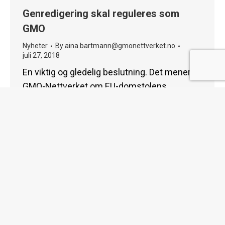
Genredigering skal reguleres som
GMO
Nyheter
By
aina.bartmann@gmonettverket.no
juli 27, 2018
En viktig og gledelig beslutning. Det mener
GMO-Nettverket om EU-domstolens
kjennelse 25 juli. Dommen slår klart slår fast
at genredigerte organismer, herunder
CRISPR, skal reguleres som GMO. Dommen
er tydelig og bidrar etter vår mening til å
skape klarhet og forutsigbarhet både for
produsenter og forbrukere. Vi er spesielt
glade for at dommen betyr at alle
genredigerte organismer i…