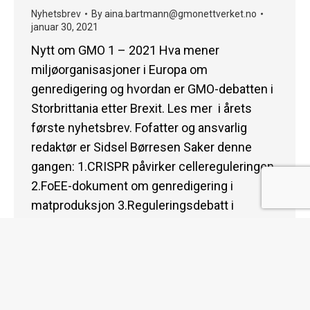
Nyhetsbrev
By
aina.bartmann@gmonettverket.no
januar 30, 2021
Nytt om GMO 1 – 2021 Hva mener
miljøorganisasjoner i Europa om
genredigering og hvordan er GMO-debatten i
Storbrittania etter Brexit. Les mer i årets
første nyhetsbrev. Fofatter og ansvarlig
redaktør er Sidsel Børresen Saker denne
gangen: 1.CRISPR påvirker cellereguleringen
2.FoEE-dokument om genredigering i
matproduksjon 3.Reguleringsdebatt i
Storbritannia 4.Nytt fra Peru og Mexico 5.Mål
for…
© 2026 gmonettverket.no | All Rights Reserved |