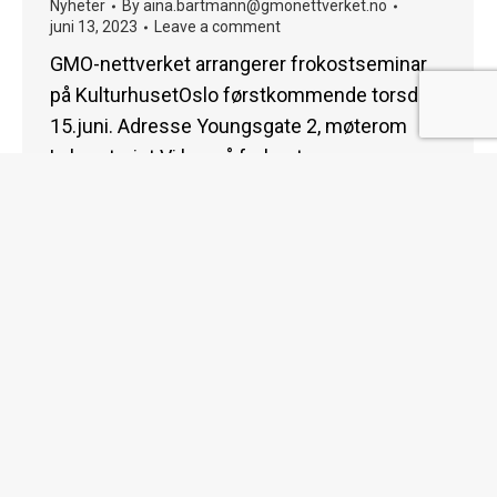
Nyheter
By
aina.bartmann@gmonettverket.no
juni 13, 2023
Leave a comment
GMO-nettverket arrangerer frokostseminar
på KulturhusetOslo førstkommende torsdag
15.juni. Adresse Youngsgate 2, møterom
Laboratoriet Vi byr på frokost som serveres
fra klokken 07:45 Møtet starter klokken 08:00
Cesilie Aurbakken, styreleder i GMO-
nettverket ønsker velkommen. Orientering
om anbefalingene fra det offentlige utvalget
om genteknologi. Aina Bartmann, daglig leder
og medlem i utvalget. Hvilke hensyn mener
vi er…
© 2026 gmonettverket.no | All Rights Reserved |