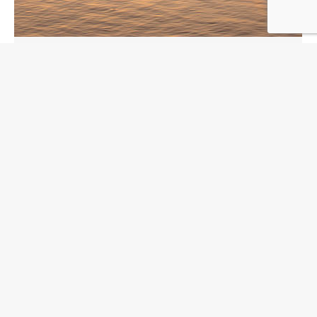
Fiskeridirektoratet om
genteknologiloven
Nyheter
By
aina.bartmann@gmonettverket.no
april 21, 2024
Leave a comment
Dette er høringsbrev nummer 2 som
omhandler havbruk og fiskeri. Denne gangen
fra Fiskeridirektoratet. Fiskeridirektoratet
drøfter miljøkonsekvenser av
genmodifiserte vannlevende organismer,
ikke minst knyttet til faren for spredning. De
viser til at det er lite eller ingen erfaring i
Norge, verken med feltforsøk eller
kommersiell utsetting. Norge forvalter store