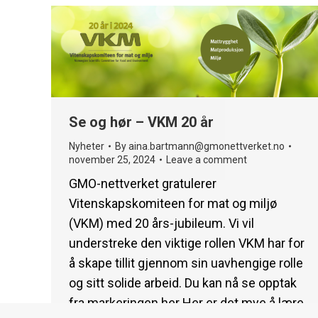
Se og hør – VKM 20 år
Nyheter
By
aina.bartmann@gmonettverket.no
november 25, 2024
Leave a comment
GMO-nettverket gratulerer
Vitenskapskomiteen for mat og miljø
(VKM) med 20 års-jubileum. Vi vil
understreke den viktige rollen VKM har for
å skape tillit gjennom sin uavhengige rolle
og sitt solide arbeid. Du kan nå se opptak
fra markeringen her Her er det mye å lære.