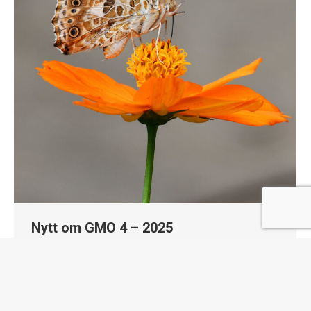
Nytt om GMO 4 – 2025
Nyheter
By
aina.bartmann@gmonettverket.no
juli 7, 2025
Leave a comment
I sommerens nyhetsbrev kan du lese om
Stortingets vedtak om endringer i