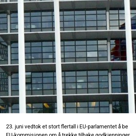
23. juni vedtok et stort flertall i EU-parlamentet å be
EU-kommisjonen om å trekke tilbake godkjenninger