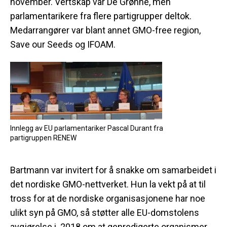
november. Vertskap var De Grønne, men
parlamentarikere fra flere partigrupper deltok.
Medarrangører var blant annet GMO-free region,
Save our Seeds og IFOAM.
Innlegg av EU parlamentariker Pascal Durant fra
partigruppen RENEW
Bartmann var invitert for å snakke om samarbeidet i
det nordiske GMO-nettverket. Hun la vekt på at til
tross for at de nordiske organisasjonene har noe
ulikt syn på GMO, så støtter alle EU-domstolens
avgjørelse i 2018 om at genredigerte organismer