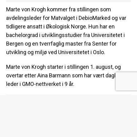
Marte von Krogh kommer fra stillingen som
avdelingsleder for Matvalget i DebioMarked og var
tidligere ansatt i Økologisk Norge. Hun har en
bachelorgrad i utviklingsstudier fra Universitetet i
Bergen og en tverrfaglig master fra Senter for
utvikling og miljø ved Universitetet i Oslo.
Marte von Krogh starter i stillingen 1. august, og
overtar etter Aina Barmann som har vært daglig
leder i GMO-nettverket i 9 år.
– Jeg må benytte anledningen til å takke Aina
Bartmann for å ha lagt ned en imponerende og
utrettelig innsats for nettverket.