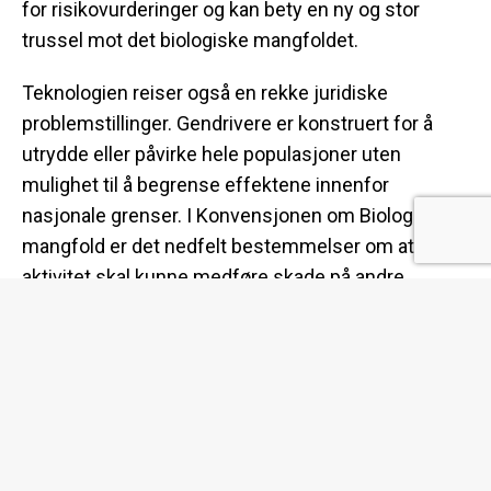
for risikovurderinger og kan bety en ny og stor
trussel mot det biologiske mangfoldet.
Teknologien reiser også en rekke juridiske
problemstillinger. Gendrivere er konstruert for å
utrydde eller påvirke hele populasjoner uten
mulighet til å begrense effektene innenfor
nasjonale grenser. I Konvensjonen om Biologisk
mangfold er det nedfelt bestemmelser om at ingen
aktivitet skal kunne medføre skade på andre
nasjoners landområde.
Flere av organisasjonene bak det internasjonale
oppropet er til stede i Montreal og kan kontaktes for
mer informasjon. her kan du lese
pressemeldingen
og her selve
oppropet