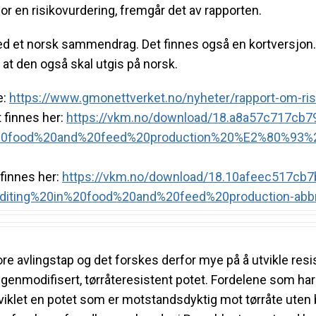
r en risikovurdering, fremgår det av rapporten.
d et norsk sammendrag. Det finnes også en kortversjon. 
at den også skal utgis på norsk.
e:
https://www.
gmonettverket.no/nyheter/
rapport-om-ris
finnes her:
https://vkm.no/download/
18.a8a57c717cb7
20food%20and%
20feed%20production%20%E2%80%
93%2
finnes her:
https://vkm.no/download/
18.10afeec517cb7
iting%20in%
20food%20and%20feed%
20production-abb
re avlingstap og det forskes derfor mye på å utvikle resis
en genmodifisert, tørråteresistent potet. Fordelene som h
utviklet en potet som er motstandsdyktig mot tørråte uten