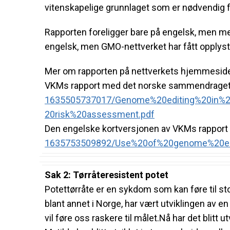
vitenskapelige grunnlaget som er nødvendig fo
Rapporten foreligger bare på engelsk, men me
engelsk, men GMO-nettverket har fått opplyst 
Mer om rapporten på nettverkets hjemmesid
VKMs rapport med det norske sammendraget 
1635505737017/Genome%
20editing%20in%
20risk%20assessment.pdf
Den engelske kortversjonen av VKMs rapport 
1635753509892/Use%20of%
20genome%20ed
Sak 2: Tørråteresistent potet
Potettørråte er en sykdom som kan føre til sto
blant annet i Norge, har vært utviklingen av 
vil føre oss raskere til målet.
Nå har det blitt 