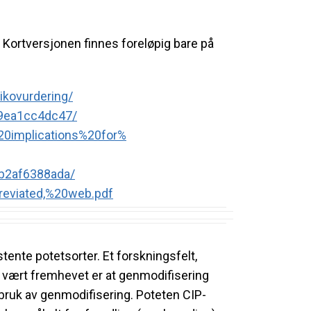
Kortversjonen finnes foreløpig bare på
ikovurdering/
9ea1cc4dc47/
0implications%20for%
b2af6388ada/
reviated,%
20web.pdf
tente potetsorter. Et forskningsfelt,
ar vært fremhevet er at genmodifisering
 bruk av genmodifisering. Poteten CIP-