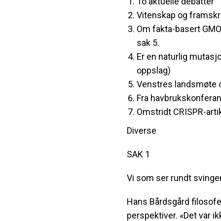
To aktuelle debatter
Vitenskap og framskri
Om fakta-basert GMO-
sak 5.
Er en naturlig mutas
oppslag)
Venstres landsmøte 
Fra havbrukskonfera
Omstridt CRISPR-artik
Diverse
SAK 1
Vi som ser rundt svinge
Hans Bårdsgård filosofer
perspektiver. «Det var i