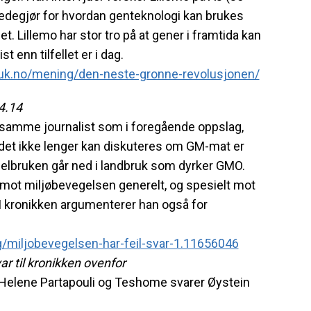
redegjør for hvordan genteknologi kan brukes
t. Lillemo har stor tro på at gener i framtida kan
 enn tilfellet er i dag.
uk.no/mening/den-neste-gronne-revolusjonen/
4.14
v samme journalist som i foregående oppslag,
det ikke lenger kan diskuteres om GM-mat er
delbruken går ned i landbruk som dyrker GMO.
kk mot miljøbevegelsen generelt, og spesielt mot
I kronikken argumenterer han også for
g/miljobevegelsen-har-feil-svar-1.11656046
ar til kronikken ovenfor
i Helene Partapouli og Teshome svarer Øystein