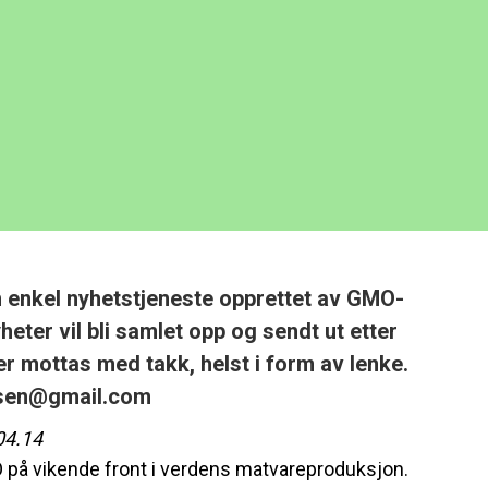
 enkel nyhetstjeneste opprettet av GMO-
heter vil bli samlet opp og sendt ut etter
er mottas med takk, helst i form av lenke.
esen@gmail.com
04.14
O på vikende front i verdens matvareproduksjon.