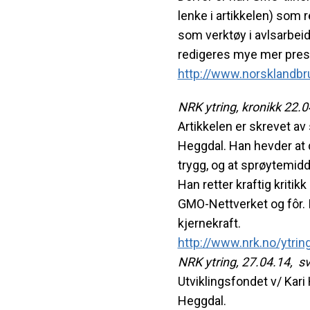
lenke i artikkelen) som 
som verktøy i avlsarbeide
redigeres mye mer presist
http://www.norsklandbr
NRK ytring, kronikk 22.0
Artikkelen er skrevet a
Heggdal. Han hevder at 
trygg, og at sprøytemid
Han retter kraftig kriti
GMO-Nettverket og fôr. 
kjernekraft.
http://www.nrk.no/ytrin
NRK ytring, 27.04.14, sv
Utviklingsfondet v/ Kar
Heggdal.