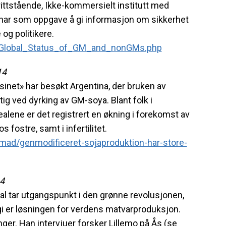
frittstående, Ikke-kommersielt institutt med
e har som oppgave å gi informasjon om sikkerhet
 og politikere.
uk/Global_Status_of_GM_and_nonGMs.php
14
et» har besøkt Argentina, der bruken av
ig ved dyrking av GM-soya. Blant folk i
alene er det registrert en økning i forekomst av
 fostre, samt i infertilitet.
/mad/genmodificeret-sojaproduktion-har-store-
4
al tar utgangspunkt i den grønne revolusjonen,
gi er løsningen for verdens matvarproduksjon.
ger. Han intervjuer forsker Lillemo på Ås (se