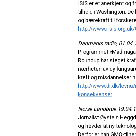
ISIS er et anerkjent og 
tilhold i Washington. D
og bærekraft til forskere
http://www.i-sis.org.
Danmarks radio, 01.04.
Programmet «Madmagasin
Roundup har steget kraft
nærheten av dyrkingsare
kreft og misdannelser hos
http://www.dr.dk/levnu
konsekvenser
Norsk Landbruk 19.04.1
Jornalist Øystein Heggd
og hevder at ny teknolo
Derfor er han GMO-tilhen