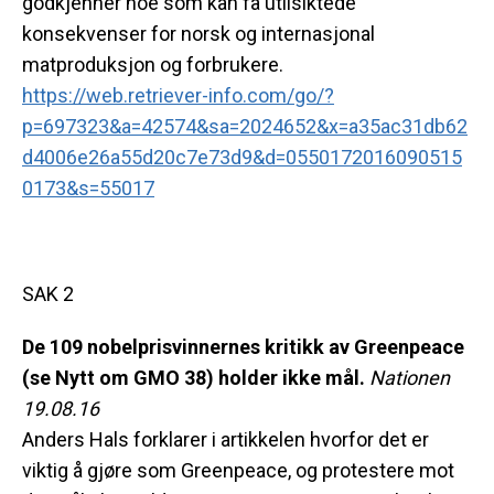
godkjenner noe som kan få utilsiktede
konsekvenser for norsk og internasjonal
matproduksjon og forbrukere.
https://web.retriever-info.com/go/?
p=697323&a=42574&sa=2024652&x=a35ac31db62
d4006e26a55d20c7e73d9&d=0550172016090515
0173&s=55017
SAK 2
De 109 nobelprisvinnernes kritikk av Greenpeace
(se Nytt om GMO 38) holder ikke mål.
Nationen
19.08.16
Anders Hals forklarer i artikkelen hvorfor det er
viktig å gjøre som Greenpeace, og protestere mot