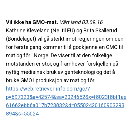
Vil ikke ha GMO-mat.
Vårt land 03.09.16
Kathrine Kleveland (Nei til EU) og Brita Skallerud
(Bondelaget) vil gå sterkt imot regjeringen om den
for første gang kommer til å godkjenne en GMO til
mat og fôr i Norge. De viser til at den folkelige
motstanden er stor, og framhever forskjellen på
nyttig medisinsk bruk av genteknologi og det å
bruke GMO i produksjon av mat og fôr.
https://web.retriever-info.com/go/?
p=697323&a=42574&sa=2024652&x=f8023f8bf1ae
61662ebb6a017b723832&d=05502420160903293
894&s=55024