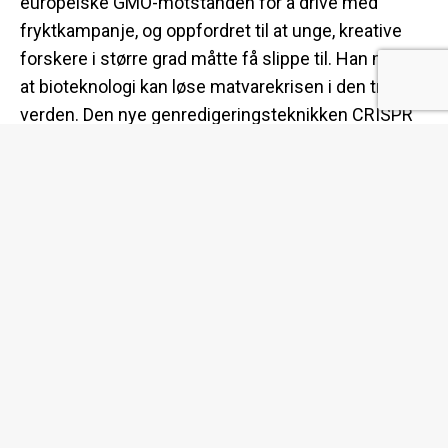
europeiske GMO-motstanden for å drive med
fryktkampanje, og oppfordret til at unge, kreative
forskere i større grad måtte få slippe til. Han mener
at bioteknologi kan løse matvarekrisen i den tredje
verden. Den nye genredigeringsteknikken CRISPR
kan gi enda bedre produkter enn «gammeldags»
genmodifisering. Tage Thorstensen (forsker ved
NIBIO) mente som Roberts at det med bruk av
CRISPR var viktig å vurdere sluttproduktet, og ikke
bare måten en plante var laget på. Nils Vagstad,
adm. dir. ved NIBIO tok til orde for en revisjon av
Genteknologiloven, som i dag vil regulere
genredigerte organismer på samme måten som
tidligere GMOer.
http://www.nibio.no/aktuelt/fremskritt-innen-
bioteknologi-gir-store-omveltninger-innen-