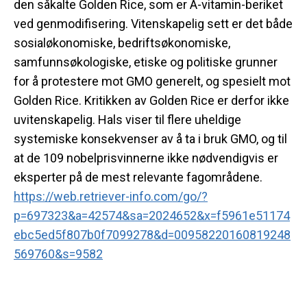
den såkalte Golden Rice, som er A-vitamin-beriket
ved genmodifisering. Vitenskapelig sett er det både
sosialøkonomiske, bedriftsøkonomiske,
samfunnsøkologiske, etiske og politiske grunner
for å protestere mot GMO generelt, og spesielt mot
Golden Rice. Kritikken av Golden Rice er derfor ikke
uvitenskapelig. Hals viser til flere uheldige
systemiske konsekvenser av å ta i bruk GMO, og til
at de 109 nobelprisvinnerne ikke nødvendigvis er
eksperter på de mest relevante fagområdene.
https://web.retriever-info.com/go/?
p=697323&a=42574&sa=2024652&x=f5961e51174
ebc5ed5f807b0f7099278&d=00958220160819248
569760&s=9582