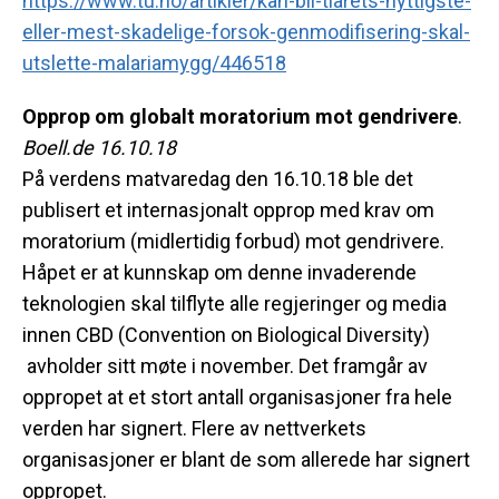
https://www.tu.no/artikler/kan-bli-tiarets-nyttigste-
eller-mest-skadelige-forsok-genmodifisering-skal-
utslette-malariamygg/446518
Opprop om globalt moratorium mot gendrivere
.
Boell.de 16.10.18
På verdens matvaredag den 16.10.18 ble det
publisert et internasjonalt opprop med krav om
moratorium (midlertidig forbud) mot gendrivere.
Håpet er at kunnskap om denne invaderende
teknologien skal tilflyte alle regjeringer og media
innen CBD (Convention on Biological Diversity)
avholder sitt møte i november. Det framgår av
oppropet at et stort antall organisasjoner fra hele
verden har signert. Flere av nettverkets
organisasjoner er blant de som allerede har signert
oppropet.