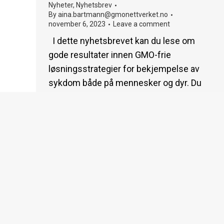
Nyheter
,
Nyhetsbrev
By
aina.bartmann@gmonettverket.no
november 6, 2023
Leave a comment
I dette nyhetsbrevet kan du lese om
gode resultater innen GMO-frie
løsningsstrategier for bekjempelse av
sykdom både på mennesker og dyr. Du
kan også lese mer om den faglige
uenigheten om genredigering, og hvorvidt
det kan sammenliknes med
konvensjonelt avls- og foredlingsarbeid.
Nyhetsbrevet ser også på utviklingen
innen produksjon av genmodifisert
bomull. Nytt om…