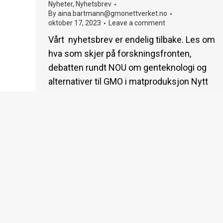
Nyheter
,
Nyhetsbrev
By
aina.bartmann@gmonettverket.no
oktober 17, 2023
Leave a comment
Vårt nyhetsbrev er endelig tilbake. Les om
hva som skjer på forskningsfronten,
debatten rundt NOU om genteknologi og
alternativer til GMO i matproduksjon Nytt
om GMO er en nyhetstjeneste opprettet
av GMO-nettverket. Redaktør: Aina
Bartmann. Faglig rådgiver: Sidsel Børresen
Saker denne gangen NOU-en om
genteknologi overlevert 6. juni GMO-
nettverkets arrangement under
Arendalsuka Nye genomiske teknikker…