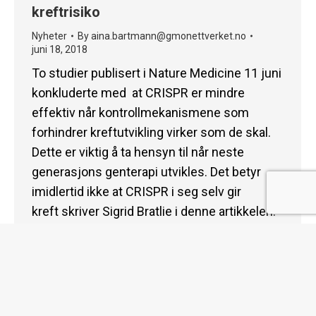
kreftrisiko
Nyheter
By
aina.bartmann@gmonettverket.no
juni 18, 2018
To studier publisert i Nature Medicine 11 juni
konkluderte med at CRISPR er mindre
effektiv når kontrollmekanismene som
forhindrer kreftutvikling virker som de skal.
Dette er viktig å ta hensyn til når neste
generasjons genterapi utvikles. Det betyr
imidlertid ikke at CRISPR i seg selv gir
kreft skriver Sigrid Bratlie i denne artikkelen.
http://www.bioteknologiradet.no/2018/06/crispr-
virker-best-i-celler-med-okt-kreftrisiko/