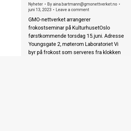
Nyheter
By
aina.bartmann@gmonettverket.no
juni 13, 2023
Leave a comment
GMO-nettverket arrangerer
frokostseminar på KulturhusetOslo
førstkommende torsdag 15.juni. Adresse
Youngsgate 2, møterom Laboratoriet Vi
byr på frokost som serveres fra klokken
07:45 Møtet starter klokken 08:00 Cesilie
Aurbakken, styreleder i GMO-nettverket
ønsker velkommen. Orientering om
anbefalingene fra det offentlige utvalget
om genteknologi. Aina Bartmann, daglig
leder og medlem i utvalget. Hvilke hensyn
mener vi er…