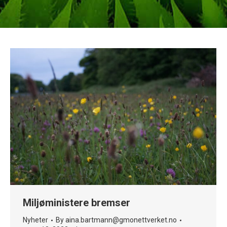
Miljøministere bremser
Nyheter
By
aina.bartmann@gmonettverket.no