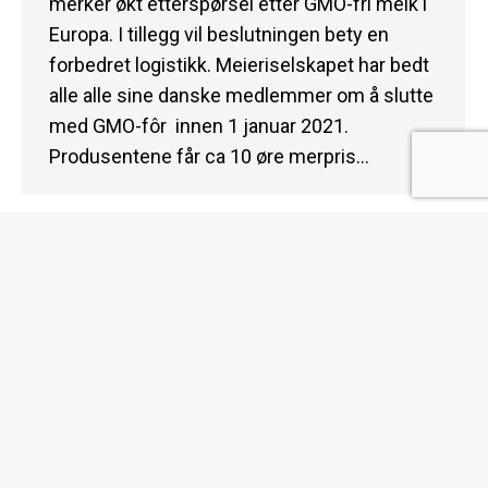
merker økt etterspørsel etter GMO-fri melk i
Europa. I tillegg vil beslutningen bety en
forbedret logistikk. Meieriselskapet har bedt
alle alle sine danske medlemmer om å slutte
med GMO-fôr innen 1 januar 2021.
Produsentene får ca 10 øre merpris…
EU-PARLAMENTET BER OM
MORATORIUM PÅ GENDRIVERE
Ukategorisert
By
aina.bartmann@gmonettverket.no
februar 17, 2020
NYTT OM GMO NUMMER 1-2020
Ukategorisert
By
aina.bartmann@gmonettverket.no