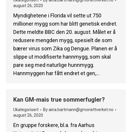
Ukategorisert
By
aina.bartmann@gmonettverket.no
august 26, 2020
Myndighetene i Florida vil sette ut 750
millioner mygg som har blitt genetisk endret.
Dette meldte BBC den 20. august. Målet er å
redusere mengden mygg, spesielt de som
bærer virus som Zika og Dengue. Planen er å
slippe ut modifiserte hannmygg, som skal
pare seg med naturlige hunnmygg.
Hannmyggen har fått endret et gen,…
Kan GM-mais true sommerfugler?
Ukategorisert
By
aina.bartmann@gmonettverket.no
august 26, 2020
En gruppe forskere, bl.a. fra Aarhus