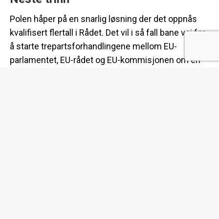
Polen håper på en snarlig løsning der det oppnås
kvalifisert flertall i Rådet. Det vil i så fall bane vei for
å starte trepartsforhandlingene mellom EU-
parlamentet, EU-rådet og EU-kommisjonen om en
egen regulering av NGT-planter
Del dette innlegget
Share
on
Facebook