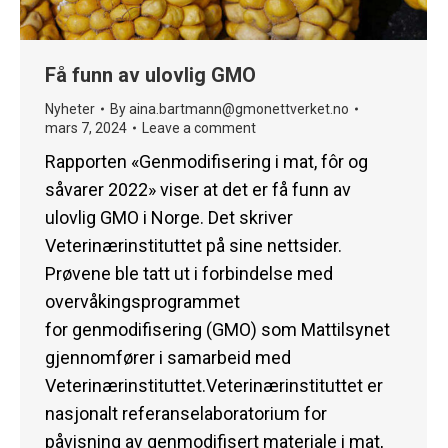
Få funn av ulovlig GMO
Nyheter
By
aina.bartmann@gmonettverket.no
mars 7, 2024
Leave a comment
Rapporten «Genmodifisering i mat, fôr og
såvarer 2022» viser at det er få funn av
ulovlig GMO i Norge. Det skriver
Veterinærinstituttet på sine nettsider.
Prøvene ble tatt ut i forbindelse med
overvåkingsprogrammet
for genmodifisering (GMO) som Mattilsynet
gjennomfører i samarbeid med
Veterinærinstituttet.Veterinærinstituttet er
nasjonalt referanselaboratorium for
påvisning av genmodifisert materiale i mat,