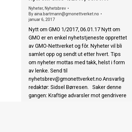
Nyheter
,
Nyhetsbrev
By
aina.bartmann@gmonettverket.no
januar 6, 2017
Nytt om GMO 1/2017, 06.01.17 Nytt om
GMO er en enkel nyhetstjeneste opprettet
av GMO-Nettverket og fôr. Nyheter vil bli
samlet opp og sendt ut etter hvert. Tips
om nyheter mottas med takk, helst i form
av lenke. Send til
nyhetsbrev@gmonettverket.no
Ansvarlig
redaktør: Sidsel Børresen. Saker denne
gangen: Kraftige advarsler mot gendrivere
– 4…
© 2026 gmonettverket.no | All Rights Reserved | Designet a