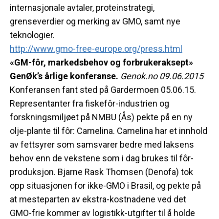
internasjonale avtaler, proteinstrategi,
grenseverdier og merking av GMO, samt nye
teknologier.
http://www.gmo-free-europe.org/press.html
«GM-fôr, markedsbehov og forbrukeraksept»
GenØk’s årlige konferanse.
Genok.no 09.06.2015
Konferansen fant sted på Gardermoen 05.06.15.
Representanter fra fiskefôr-industrien og
forskningsmiljøet på NMBU (Ås) pekte på en ny
olje-plante til fôr: Camelina. Camelina har et innhold
av fettsyrer som samsvarer bedre med laksens
behov enn de vekstene som i dag brukes til fôr-
produksjon. Bjarne Rask Thomsen (Denofa) tok
opp situasjonen for ikke-GMO i Brasil, og pekte på
at mesteparten av ekstra-kostnadene ved det
GMO-frie kommer av logistikk-utgifter til å holde