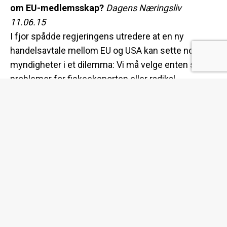
om EU-medlemsskap?
Dagens Næringsliv
11.06.15
I fjor spådde regjeringens utredere at en ny
handelsavtale mellom EU og USA kan sette norske
myndigheter i et dilemma: Vi må velge enten store
problemer for fiskeeksporten eller radikal
omlegging av landbrukspolitikken. Det kan bli verre
enn som så, skal vi tro professor Gabriel
Felbermayr fra det tyske analyseinstituttet Ifo.
Felbermayr tror likevel avtalen kommer. Det er lagt
ned svært mye politisk prestisje i avtalen. I
debatten til nå har politikerne pekt på et mulig
alternativ: At Norge inngår en bilateral avtale med
USA som er en blåkopi av avtalen med EU. Men
dette blir neppe mulig, mener Felbermayr.
Alternativet kan bli å sende Norges fjerde søknad