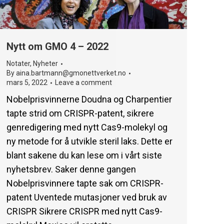
Nytt om GMO 4 – 2022
Notater
,
Nyheter
By
aina.bartmann@gmonettverket.no
mars 5, 2022
Leave a comment
Nobelprisvinnerne Doudna og Charpentier
tapte strid om CRISPR-patent, sikrere
genredigering med nytt Cas9-molekyl og
ny metode for å utvikle steril laks. Dette er
blant sakene du kan lese om i vårt siste
nyhetsbrev. Saker denne gangen
Nobelprisvinnere tapte sak om CRISPR-
patent Uventede mutasjoner ved bruk av
CRISPR Sikrere CRISPR med nytt Cas9-